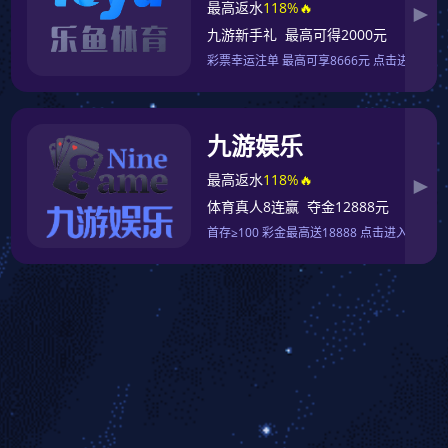
电话
邮箱
+14451672074
biographical@att.ne
咨询协助:Get in touc