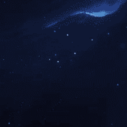
星空·综合(中国)体育官方网站-xingkong sports【
是中国最好的体育运营商。星空综合官网提供网页版
版全站app下载。注册登录平台后即可在线试看各
体育信息和产品。24小时在线服务，欢迎前来体验