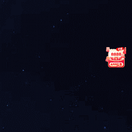
找到我们
地址
上海市嘉定区南翔镇静塘路
988号3幢2层203室
电话
+14451672074