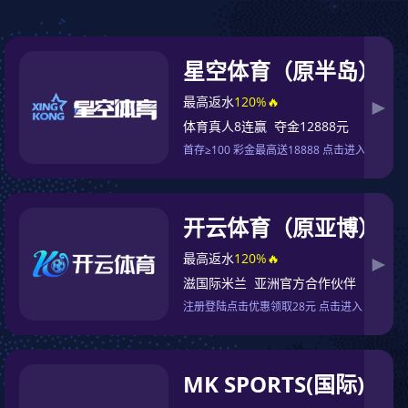
Call 24/7
加入
星空综合官网
14451672074