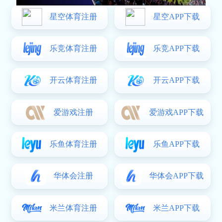
尤文图斯与马德里竞技精彩
对决录播回顾分析与精彩瞬
间分享
2026-05-09
1
分享
在足球的世界里，尤文图斯与马德里竞技的对决总是备受关
注。两队均为欧洲顶级俱乐部，各自拥有辉煌的历史和众多
优秀球员。在这场精彩的比赛中，双方展现出了高水平的战
术配合、顽强拼搏的精神以及出色的个人能力。本文将从四
个方面对这场比赛进行回顾与分析：首先，分析两队的战术
布置与阵型选择；其次，回顾比赛中的精彩瞬间；第三，讨