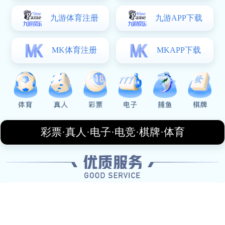
论球员表现及其对比赛结果的影响；最后，总结本场比赛对
两队未来发展的启示。通过这些方面，我们可以更加深入地
理解这场对决的重要性和魅力。
1、战术布置与阵型选择
在比赛开始之前，两队教练均进行了精心策划，以确保能最
大程度发挥球队优势。尤文图斯采用了4231阵型，这种布局
使得他们在进攻时能够形成多点突破，同时又保持了足够的
防守稳固性。而马德里竞技则选择了442阵型，以强化中场
控制和边路压制。这种阵型配置让他们在防守反击时具备了
极强的灵活性。
尤文图斯在中场设置了具有创造力和跑动能力的球员，通过
快速的一脚传递来打破马德里竞技严密防线。而马德里竞技
则利用其后卫线上的强硬风格以及门前保护能力来限制尤文
图斯进攻核心的位置。这种相互克制，使得整场比赛成为了
一场智勇之争。